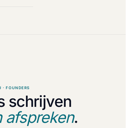
J · FOUNDERS
s schrijven
 afspreken
.