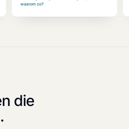
waarom zo?
en die
.