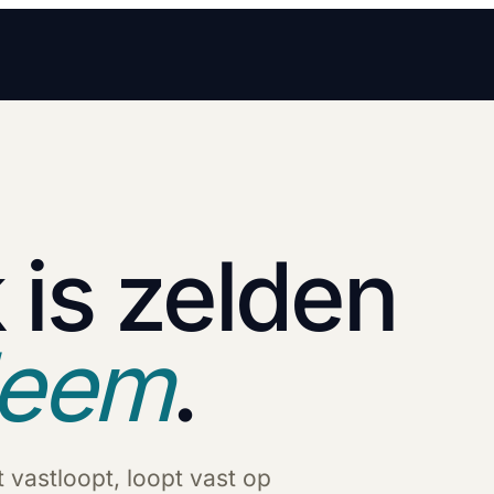
 is zelden
leem
.
t vastloopt, loopt vast op