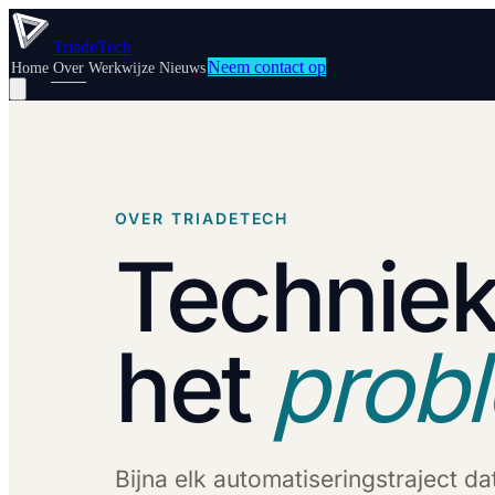
TriadeTech
Neem contact op
Home
Over
Werkwijze
Nieuws
OVER TRIADETECH
Techniek
het
prob
Bijna elk automatiseringstraject da