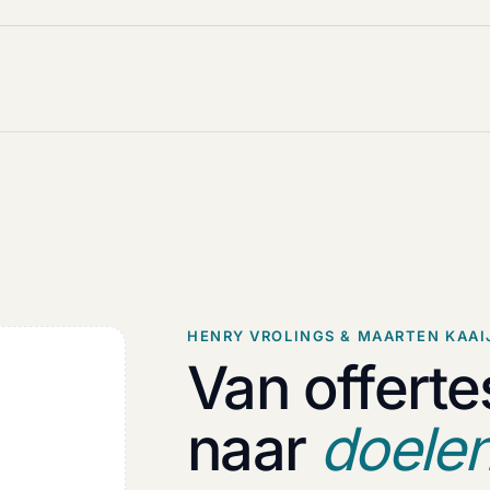
HENRY VROLINGS & MAARTEN KAAI
Van offerte
naar
doelen