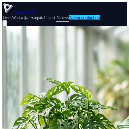
TriadeTech
Neem contact op
Over
Werkwijze
Aanpak
Impact
Nieuws