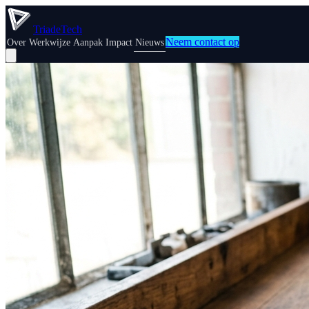
TriadeTech
Neem contact op
Over
Werkwijze
Aanpak
Impact
Nieuws